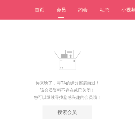
首页
会员
约会
动态
小视
你来晚了，与TA的缘分擦肩而过！
该会员资料不存在或已关闭！
您可以继续寻找您感兴趣的会员哦！
搜索会员