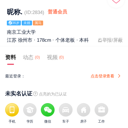
昵称.
普通会员
(ID:2834)
36岁
未婚
属马
南京工业大学
江苏 徐州市 · 178cm · 个体老板 · 本科
举报/屏蔽
资料
动态
视频
(0)
(0)
最近登录：
点击登录查看
未实名认证
点亮的为已认证
手机
学历
微信
车子
房子
工作