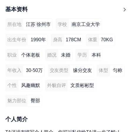
基本资料
所在地
江苏 徐州市
学校
南京工业大学
出生年份
1990年
身高
178CM
体重
70KG
职业
个体老板
婚况
未婚
学历
本科
年收入
30-50万
交友类型
缘分交友
体型
匀称
个性
风趣幽默
外貌自评
文质彬彬型
魅力部位
臀部
个人简介