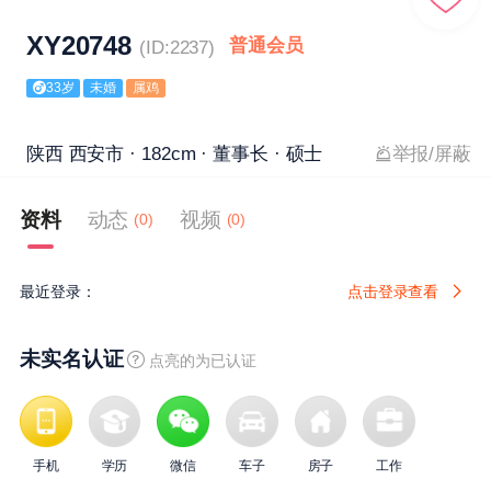
XY20748
普通会员
(ID:2237)
33岁
未婚
属鸡
陕西 西安市 · 182cm · 董事长 · 硕士
举报/屏蔽
资料
动态
视频
(0)
(0)
最近登录：
点击登录查看
未实名认证
点亮的为已认证
手机
学历
微信
车子
房子
工作