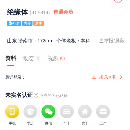
绝缘体
普通会员
(ID:5814)
41岁
离异
属牛
山东 济南市 · 172cm · 个体老板 · 本科
举报/屏蔽
资料
动态
视频
(0)
(0)
最近登录：
点击登录查看
未实名认证
点亮的为已认证
手机
学历
微信
车子
房子
工作