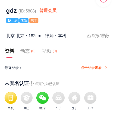
gdz
普通会员
(ID:5808)
35岁
未婚
属羊
北京 北京 · 182cm · 律师 · 本科
举报/屏蔽
资料
动态
视频
(0)
(0)
最近登录：
点击登录查看
未实名认证
点亮的为已认证
手机
学历
微信
车子
房子
工作