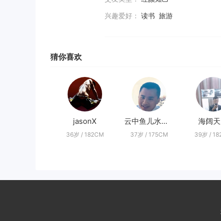
兴趣爱好：
读书 旅游
猜你喜欢
jasonX
云中鱼儿水中游
海阔天
36岁 / 182CM
37岁 / 175CM
39岁 / 1