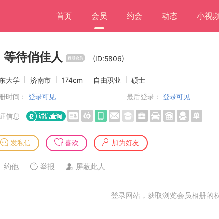
首页
会员
约会
动态
小视
等待俏佳人
(ID:5806)
东大学
|
济南市
|
174cm
|
自由职业
|
硕士
册时间：
登录可见
最后登录：
登录可见
证信息
发私信
喜欢
加为好友
约他
举报
屏蔽此人
登录网站，获取浏览会员相册的