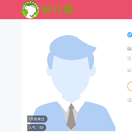
山
注
认
1天前来过
人气：59