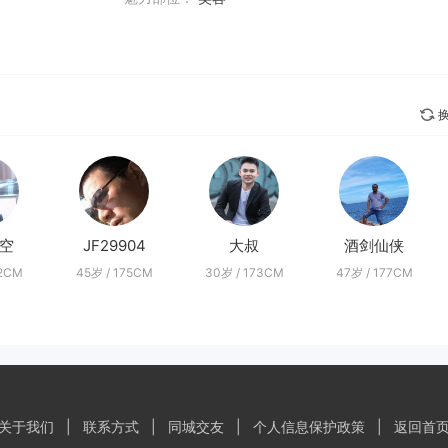
换
空
JF29904
大叔
酒剑仙侠
82CM
45岁 / 175CM
30岁 / 173CM
47岁 / 177CM
关于我们
|
联系方式
|
同城交友
|
个人信息保护政策
|
返回首