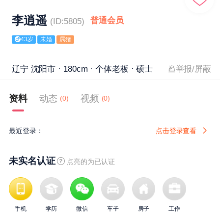
李逍遥
普通会员
(ID:5805)
43岁
未婚
属猪
辽宁 沈阳市 · 180cm · 个体老板 · 硕士
举报/屏蔽
资料
动态
视频
(0)
(0)
最近登录：
点击登录查看
未实名认证
点亮的为已认证
手机
学历
微信
车子
房子
工作