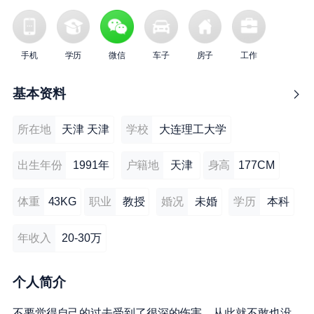
手机
学历
微信
车子
房子
工作
基本资料
所在地
天津 天津
学校
大连理工大学
出生年份
1991年
户籍地
天津
身高
177CM
体重
43KG
职业
教授
婚况
未婚
学历
本科
年收入
20-30万
个人简介
不要觉得自己的过去受到了很深的伤害，从此就不敢也没