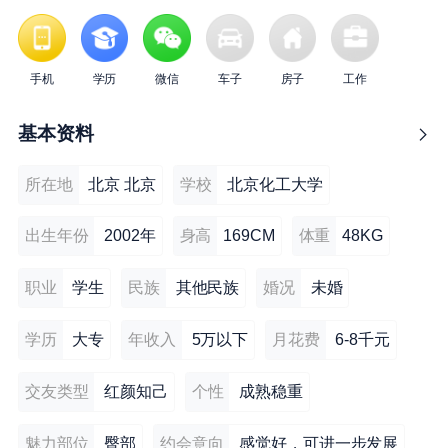
手机
学历
微信
车子
房子
工作
基本资料
所在地
北京 北京
学校
北京化工大学
出生年份
2002年
身高
169CM
体重
48KG
职业
学生
民族
其他民族
婚况
未婚
学历
大专
年收入
5万以下
月花费
6-8千元
交友类型
红颜知己
个性
成熟稳重
魅力部位
臀部
约会意向
感觉好，可进一步发展