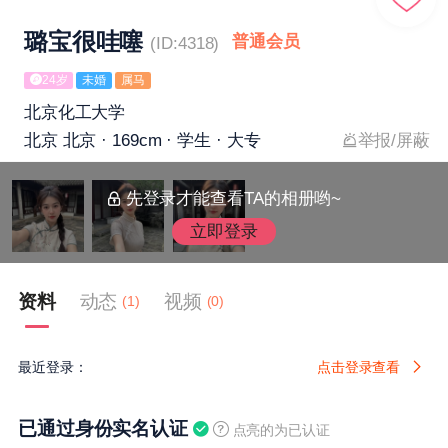
璐宝很哇噻
普通会员
(ID:4318)
24岁
未婚
属马
北京化工大学
北京 北京 · 169cm · 学生 · 大专
举报/屏蔽
先登录才能查看TA的相册哟~
立即登录
资料
动态
视频
(1)
(0)
最近登录：
点击登录查看
已通过身份实名认证
点亮的为已认证