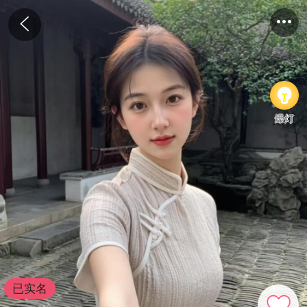
爆灯
已实名