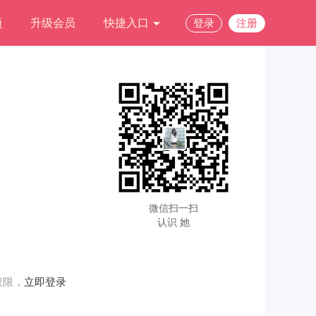
频
升级会员
快捷入口
登录
注册
微信扫一扫
认识 她
权限，
立即登录