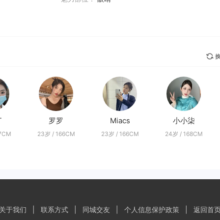
换
T
罗罗
Miacs
小小柒
67CM
23岁 / 166CM
23岁 / 166CM
24岁 / 168CM
关于我们
|
联系方式
|
同城交友
|
个人信息保护政策
|
返回首