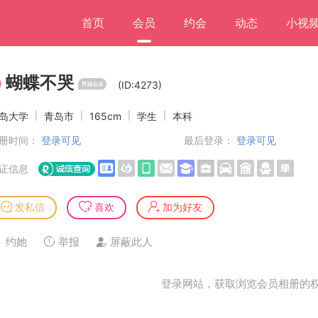
首页
会员
约会
动态
小视
蝴蝶不哭
(ID:4273)
岛大学
|
青岛市
|
165cm
|
学生
|
本科
册时间：
登录可见
最后登录：
登录可见
证信息
发私信
喜欢
加为好友
约她
举报
屏蔽此人
登录网站，获取浏览会员相册的