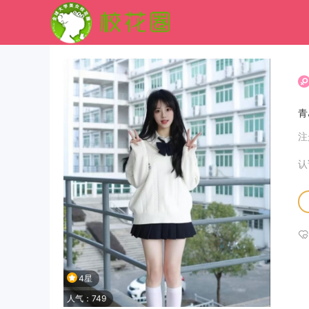
青
注
认
4星
人气：749