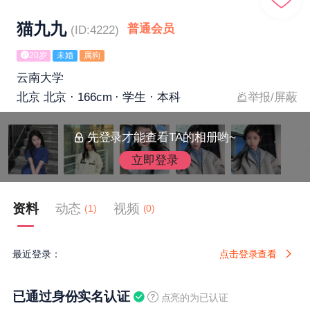
猫九九
普通会员
(ID:4222)
20岁
未婚
属狗
云南大学
北京 北京 · 166cm · 学生 · 本科
举报/屏蔽
先登录才能查看TA的相册哟~
立即登录
资料
动态
视频
(1)
(0)
最近登录：
点击登录查看
已通过身份实名认证
点亮的为已认证