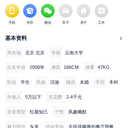
手机
学历
微信
车子
房子
工作
基本资料
所在地
北京 北京
学校
云南大学
出生年份
2006年
身高
166CM
体重
47KG
职业
学生
民族
汉族
婚况
未婚
学历
本科
年收入
5万以下
月花费
2-4千元
交友类型
红颜知己
个性
风趣幽默
魅力部位
头发
约会意向
去环境幽雅的餐厅用餐