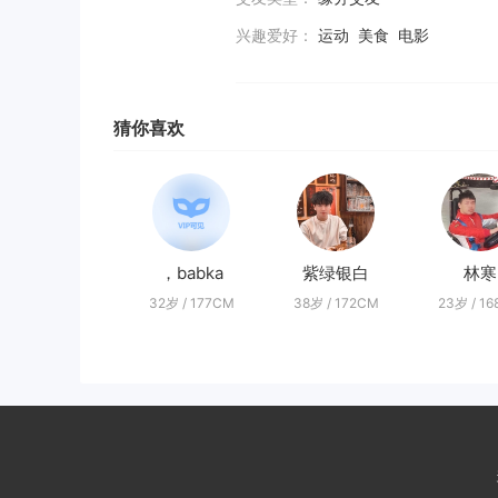
兴趣爱好：
运动 美食 电影
猜你喜欢
，babka
紫绿银白
林寒
32岁 / 177CM
38岁 / 172CM
23岁 / 1