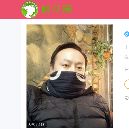
|
注
认
人气：418