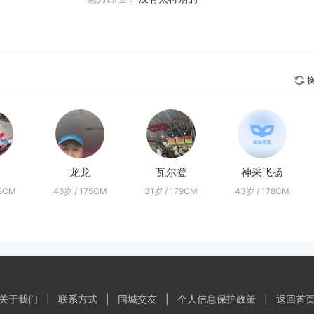
换
龙龙
瓦尔登
神采飞扬
68CM
48岁 / 175CM
31岁 / 179CM
43岁 / 178CM
关于我们
|
联系方式
|
同城交友
|
个人信息保护政策
|
返回首