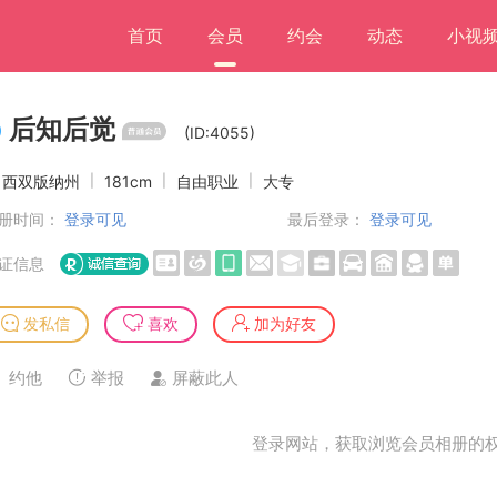
首页
会员
约会
动态
小视
后知后觉
(ID:4055)
西双版纳州
|
181cm
|
自由职业
|
大专
册时间：
登录可见
最后登录：
登录可见
证信息
发私信
喜欢
加为好友
约他
举报
屏蔽此人
登录网站，获取浏览会员相册的