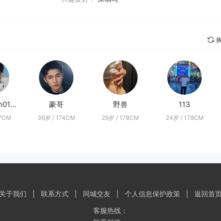
换
superman0102
豪哥
野兽
113
77CM
36岁 / 174CM
29岁 / 178CM
24岁 / 178CM
关于我们
|
联系方式
|
同城交友
|
个人信息保护政策
|
返回首
客服热线：