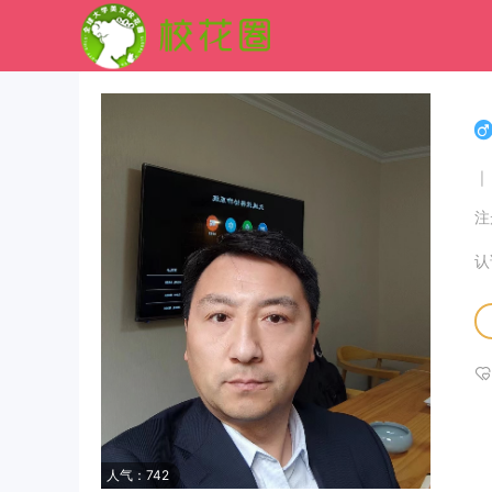
|
注
认
人气：742