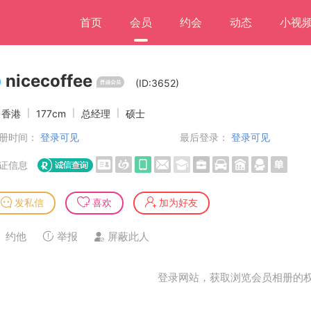
首页
会员
约会
动态
小视
nicecoffee
(ID:3652)
香港
|
177cm
|
总经理
|
硕士
册时间：
登录可见
最后登录：
登录可见
证信息
发私信
喜欢
加为好友
约他
举报
屏蔽此人
登录网站，获取浏览会员相册的