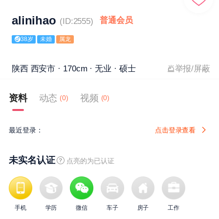
alinihao
普通会员
(ID:2555)
38岁
未婚
属龙
陕西 西安市 · 170cm · 无业 · 硕士
举报/屏蔽
资料
动态
视频
(0)
(0)
最近登录：
点击登录查看
未实名认证
点亮的为已认证
手机
学历
微信
车子
房子
工作