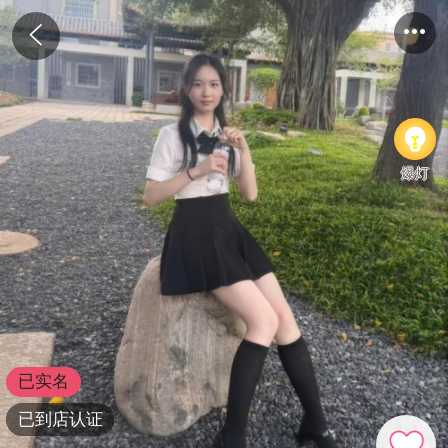
爆灯
已实名
已到店认证