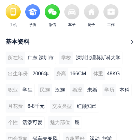
手机
学历
微信
车子
房子
工作
基本资料
所在地
广东 深圳市
学校
深圳北理莫斯科大学
出生年份
2006年
身高
166CM
体重
48KG
职业
学生
民族
汉族
婚况
未婚
学历
本科
月花费
6-8千元
交友类型
红颜知己
个性
活泼可爱
魅力部位
腿
约会意向
驾车去兜风
兴趣爱好
运动 旅游