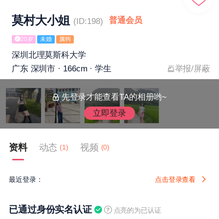
莫村大小姐
普通会员
(ID:198)
20岁
未婚
属狗
深圳北理莫斯科大学
广东 深圳市 · 166cm · 学生
举报/屏蔽
先登录才能查看TA的相册哟~
立即登录
资料
动态
视频
(1)
(0)
最近登录：
点击登录查看
已通过身份实名认证
点亮的为已认证