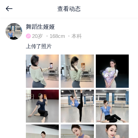
查看动态
下拉刷新
舞蹈生娅娅
20岁 ・168cm ・本科
上传了照片