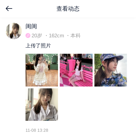
查看动态
下拉刷新
闺闺
20岁 ・162cm ・本科
上传了照片
11-08 13:28